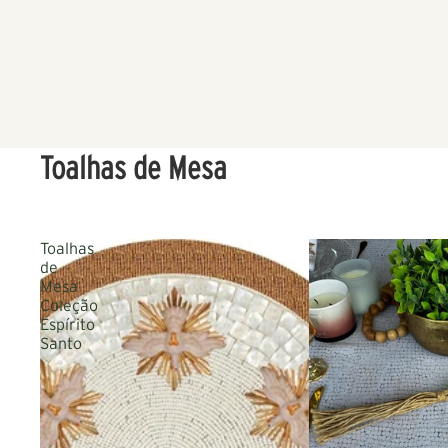
Toalhas de Mesa
Toalhas
de
Mesa
Coleção
Espírito
Santo