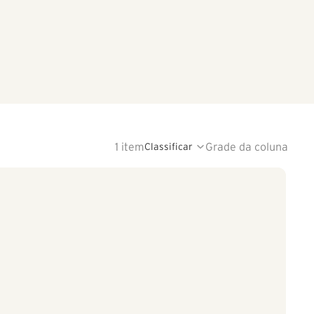
1 item
Grade da coluna
Classificar