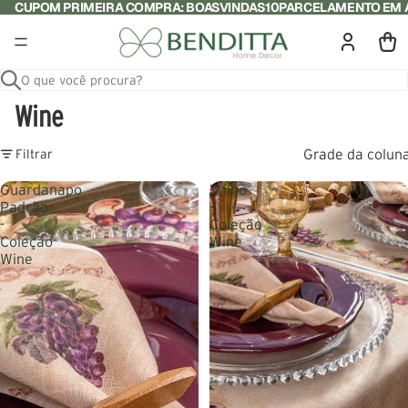
CUPOM PRIMEIRA COMPRA: BOASVINDAS10
PARCELAMENTO EM A
O que você procura?
Wine
Grade da colun
Filtrar
Guardanapo
Trilho
Padrão
-
-
Coleção
Coleção
Wine
Wine