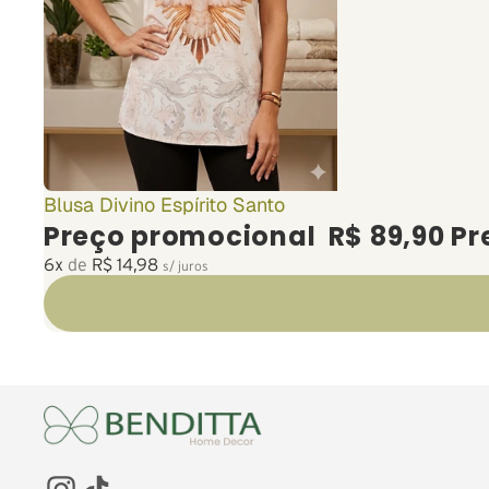
Esgotado
Blusa Divino Espírito Santo
Preço promocional
R$ 89,90
Pr
B
6x
de
R$ 14,98
s/ juros
B
B
E
B