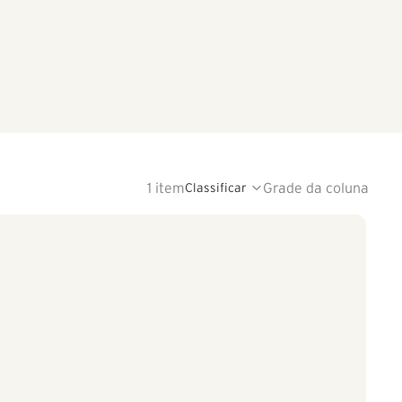
1 item
Grade da coluna
Classificar