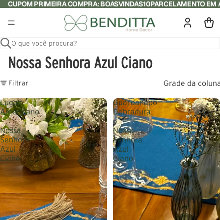
CUPOM PRIMEIRA COMPRA: BOASVINDAS10
PARCELAMENTO EM A
O que você procura?
Nossa Senhora Azul Ciano
Grade da colun
Filtrar
Lugar
Guardanapo
Americano
Dobradura
-
-
Nossa
Nossa
Senhora
Senhora
Azul
Azul
Ciano
Ciano