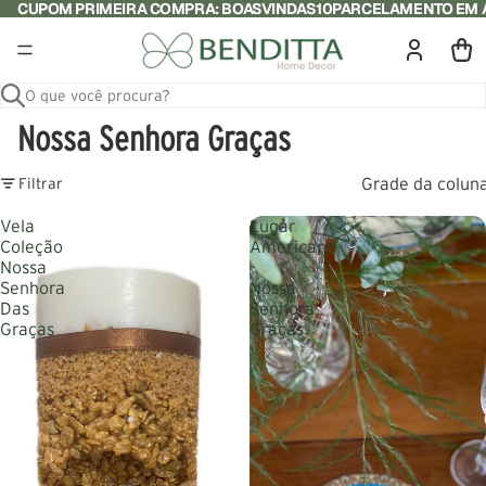
CUPOM PRIMEIRA COMPRA: BOASVINDAS10
PARCELAMENTO EM A
O que você procura?
Nossa Senhora Graças
Grade da colun
Filtrar
Vela
Lugar
Coleção
Americano
Nossa
-
Senhora
Nossa
Das
Senhora
Graças
Graças